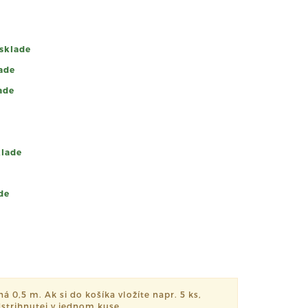
sklade
ade
ade
klade
de
á 0,5 m. Ak si do košíka vložíte napr. 5 ks,
strihnutej v jednom kuse.