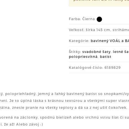
Farba:
Čierna
Veľkosť: šírka 145 cm, strihá
Kategórie:
bavlnený VOÁL a B
Štítky:
svadobné šaty
,
letné ša
polopriesvitná
,
batist
Katalógové číslo: 6189829
ý, polopriehľadný, jemný a ľahký bavlnený batist so snopkami/
meti. Je to úplná láska s krásnou textúrou a všetkými super vlas
zálna, znesie pranie na všetky teploty a dá sa z nej ušiť čokoľvek.
vorená na záclonky, spodnú bielizeň alebo vrchnú vstvu šiat či s
i, že až! Alebo závoj :)