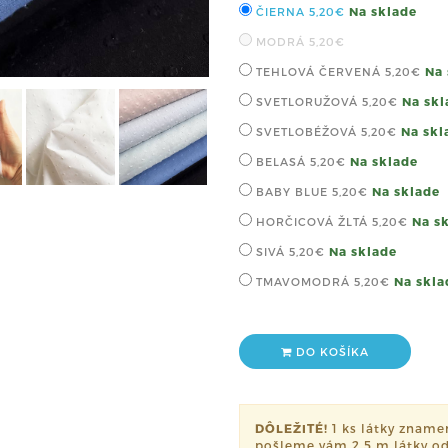
Na sklade
ČIERNA
5,20€
MODRÁ
5,20€
Na 
TEHLOVÁ ČERVENÁ
5,20€
Na skl
SVETLORUŽOVÁ
5,20€
Na skl
SVETLOBÉŽOVÁ
5,20€
Na sklade
BELASÁ
5,20€
Na sklade
BABY BLUE
5,20€
Na s
HORČICOVÁ ŽLTÁ
5,20€
Na sklade
SIVÁ
5,20€
Na skla
TMAVOMODRÁ
5,20€
DO KOŠÍKA
DÔLEŽITÉ!
1 ks látky znamen
pošleme vám 2,5 m látky od