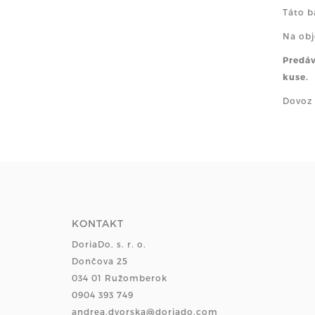
Táto b
Na obj
Predáv
kuse.
Dovoz 
KONTAKT
DoriaDo, s. r. o.
Dončova 25
034 01 Ružomberok
0904 393 749
andrea.dvorska@doriado.com