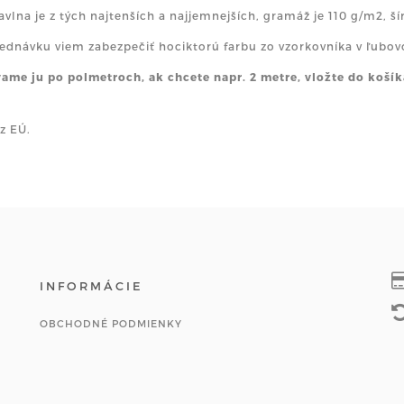
avlna je z tých najtenších a najjemnejších, gramáž je 110 g/m2, ší
ednávku viem zabezpečiť hociktorú farbu zo vzorkovníka v ľub
ame ju po polmetroch, ak chcete napr. 2 metre, vložte do košík
z EÚ.
INFORMÁCIE
OBCHODNÉ PODMIENKY