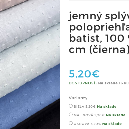
jemný splý
polopriehľ
batist, 100
cm (čierna
5,20€
DOSTUPNOSŤ:
Na sklade
16 ku
Varianty
Na sklade
BIELA
5,20€
Na sklade
MALINOVÁ
5,20€
Na sklade
OKROVÁ
5,20€