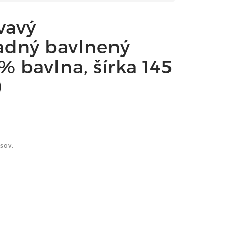
vavý
adný bavlnený
 % bavlna, šírka 145
)
sov.