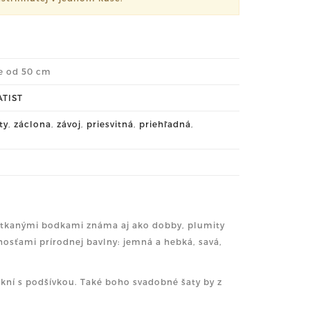
me od 50 cm
ATIST
ty
,
záclona
,
závoj
,
priesvitná
,
priehľadná
,
vytkanými bodkami známa aj ako dobby, plumity
tnosťami prírodnej bavlny: jemná a hebká, savá,
ukní s podšívkou. Také boho svadobné šaty by z