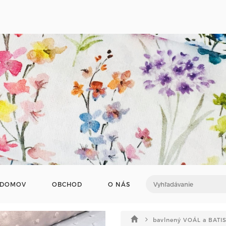
DOMOV
OBCHOD
O NÁS
bavlnený VOÁL a BATI