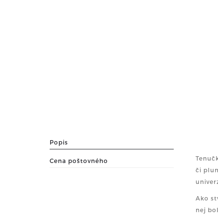
Popis
Tenučk
Cena poštovného
či plu
univer
Ako st
nej bol