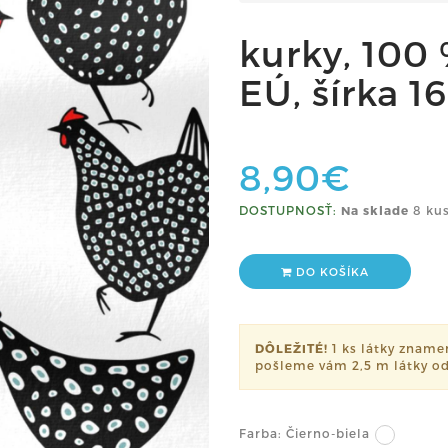
kurky, 100
EÚ, šírka 1
8,90€
DOSTUPNOSŤ:
Na sklade
8 kus
DO KOŠÍKA
DÔLEŽITÉ!
1 ks látky znamen
pošleme vám 2,5 m látky od
Farba:
Čierno-biela