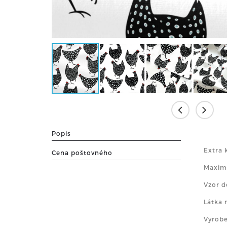
Popis
Extra 
Cena poštovného
Maximá
Vzor d
Látka 
Vyrobe