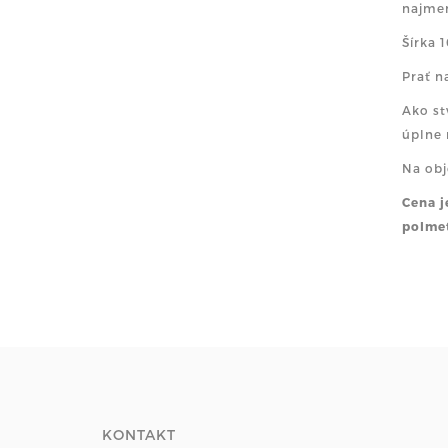
najmen
Šírka 
Prať n
Ako st
úplne 
Na obj
Cena j
polme
KONTAKT