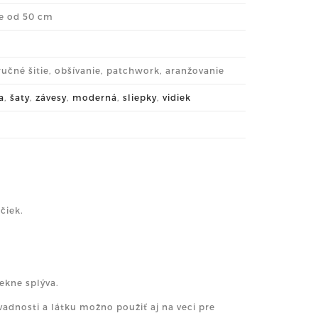
me od 50 cm
 ručné šitie, obšívanie, patchwork, aranžovanie
a
,
šaty
,
závesy
,
moderná
,
sliepky
,
vidiek
čiek.
ekne splýva.
vadnosti a látku možno použiť aj na veci pre