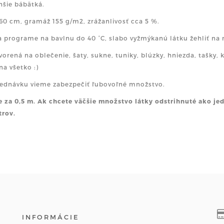
šie bábätká.
160 cm, gramáž 155 g/m2, zrážanlivosť cca 5 %.
a programe na bavlnu do 40 °C, slabo vyžmýkanú látku žehliť na
vorená na oblečenie, šaty, sukne, tuniky, blúzky, hniezda, tašky, k
na všetko :)
ednávku vieme zabezpečiť ľubovoľné množstvo.
e za 0,5 m. Ak chcete väčšie množstvo látky odstrihnuté ako je
trov.
INFORMÁCIE