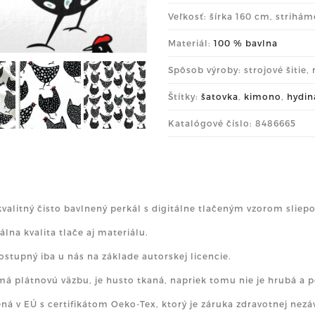
Veľkosť: šírka 160 cm, strihá
Materiál:
100 % bavlna
Spôsob výroby: strojové šitie,
Štítky:
šatovka
,
kimono
,
hydin
Katalógové číslo: 8486665
kvalitný čisto bavlnený perkál s digitálne tlačeným vzorom sliepo
lna kvalita tlače aj materiálu.
ostupný iba u nás na základe autorskej licencie.
má plátnovú väzbu, je husto tkaná, napriek tomu nie je hrubá a p
ná v EÚ s certifikátom Oeko-Tex, ktorý je záruka zdravotnej nezá