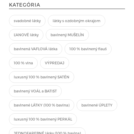
KATEGÓRIA
svadobné látky
látky s ozdobným okrajom
ĽANOVÉ látky
bavlnený MUŠELÍN
bavlnená VAFLOVÁ látka
100 % bavlnený flauš
100 % vlna
VÝPREDAJ
luxusný 100 % bavlnený SATÉN
bavlnený VOÁL a BATIST
bavlnené LÁTKY (100 % bavlna)
bavlnené ÚPLETY
luxusný 100 % bavlnený PERKÁL
JEDNOFAREBNÉ látky (100 % bavlna)