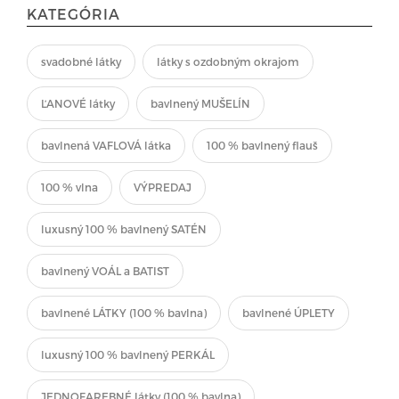
KATEGÓRIA
svadobné látky
látky s ozdobným okrajom
ĽANOVÉ látky
bavlnený MUŠELÍN
bavlnená VAFLOVÁ látka
100 % bavlnený flauš
100 % vlna
VÝPREDAJ
luxusný 100 % bavlnený SATÉN
bavlnený VOÁL a BATIST
bavlnené LÁTKY (100 % bavlna)
bavlnené ÚPLETY
luxusný 100 % bavlnený PERKÁL
JEDNOFAREBNÉ látky (100 % bavlna)