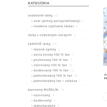
KATEGÓRIA
svadobné látky
12
voál (jemný polopriehľadný)
1
madeira (vyšívaná látka)
9
látky s ozdobným okrajom
5
ĽANOVÉ látky
85
ľanové úplety
2
extra široký 100 % ľan
1
pruhovaný 100 % ľan
5
vzorovaný 100 % ľan
12
bodkovaný 100 % ľan
12
O
jednofarebný 100 % ľan
51
P
jednofarebný ľan + viskóza
1
bavlnený MUŠELÍN
16
vzorovaný
9
bodkovaný
4
jednofarebný
3