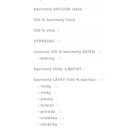
bavlnená VAFLOVÁ látka
3
100 % bavlnený flauš
2
100 % vlna
2
VÝPREDAJ
67
luxusný 100 % bavlnený SATÉN
39
kvetiny
28
bavlnený VOÁL a BATIST
1
bavlnené LÁTKY (100 % bavlna)
310
lístky
22
vlnky
7
pierka
2
folklór
2
príroda
14
srdiečka
13
obláčiky
17