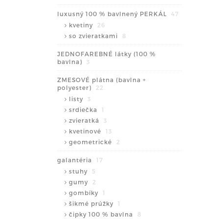
luxusný 100 % bavlnený PERKÁL
47
kvetiny
26
so zvieratkami
8
JEDNOFAREBNÉ látky (100 %
bavlna)
3
ZMESOVÉ plátna (bavlna +
polyester)
22
listy
3
srdiečka
1
zvieratká
3
kvetinové
13
geometrické
2
galantéria
17
stuhy
5
gumy
2
gombíky
1
šikmé prúžky
1
čipky 100 % bavlna
8