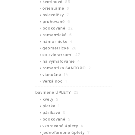
kvetinové
85
orientálne
3
hviezdičky
7
pruhované
6
bodkované
22
romantické
6
námornícke
4
geometrické
28
so zvieratkami
47
na vymaľovanie
4
romantika SANTORO
2
vianočné
14
Veľká noc
1
bavlnené ÚPLETY
25
kvety
5
pierka
1
pásikavé
3
bodkované
5
vzorované úplety
4
jednofarebné úplety
7