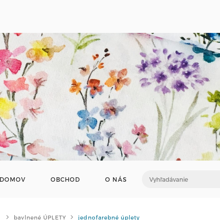
DOMOV
OBCHOD
O NÁS
bavlnené ÚPLETY
jednofarebné úplety