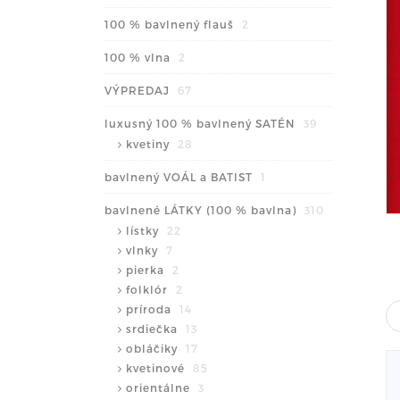
100 % bavlnený flauš
2
100 % vlna
2
VÝPREDAJ
67
luxusný 100 % bavlnený SATÉN
39
kvetiny
28
bavlnený VOÁL a BATIST
1
bavlnené LÁTKY (100 % bavlna)
310
lístky
22
vlnky
7
pierka
2
folklór
2
príroda
14
srdiečka
13
obláčiky
17
kvetinové
85
orientálne
3