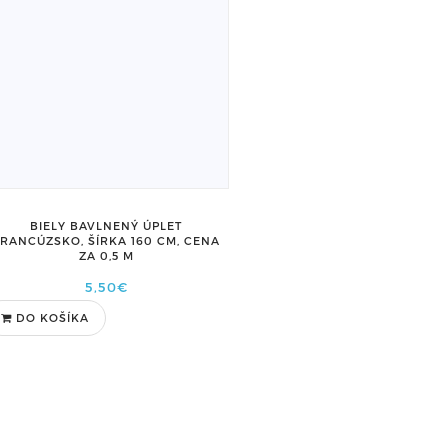
BIELY BAVLNENÝ ÚPLET
FRANCÚZSKO, ŠÍRKA 160 CM, CENA
ZA 0,5 M
5,50€
DO KOŠÍKA