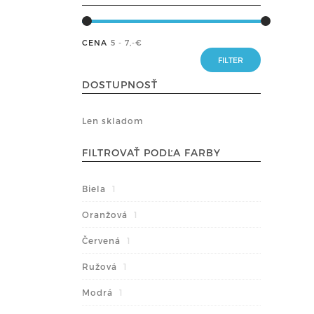
CENA
5 - 7
,-€
DOSTUPNOSŤ
Len skladom
FILTROVAŤ PODĽA FARBY
Biela
1
Oranžová
1
Červená
1
Ružová
1
Modrá
1