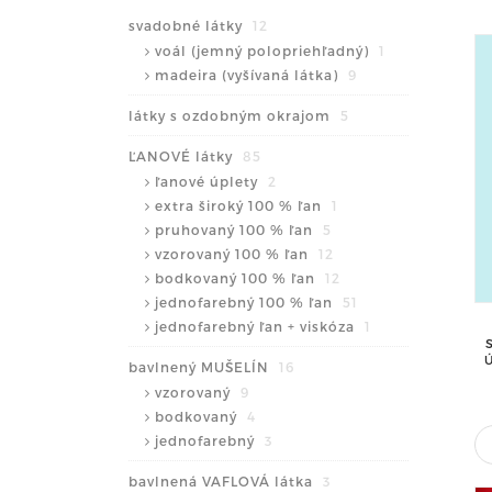
svadobné látky
12
voál (jemný polopriehľadný)
1
madeira (vyšívaná látka)
9
látky s ozdobným okrajom
5
ĽANOVÉ látky
85
ľanové úplety
2
extra široký 100 % ľan
1
pruhovaný 100 % ľan
5
vzorovaný 100 % ľan
12
bodkovaný 100 % ľan
12
jednofarebný 100 % ľan
51
jednofarebný ľan + viskóza
1
bavlnený MUŠELÍN
16
vzorovaný
9
bodkovaný
4
jednofarebný
3
bavlnená VAFLOVÁ látka
3