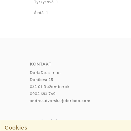
Tyrkysová
1
Šedá
1
KONTAKT
DoriaDo, s. r. o.
Dončova 25
034 01 Ružomberok
0904 393 749
andrea.dvorska@doriado.com
Cookies