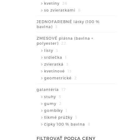
kvetiny
26
so zvieratkami
8
JEDNOFAREBNÉ látky (100 %
bavlna)
3
ZMESOVÉ plátna (bavlna +
polyester)
22
listy
3
srdiečka
1
zvieratká
3
kvetinové
13
geometrické
2
galantéria
17
stuhy
5
gumy
2
gombíky
1
šikmé prúžky
1
čipky 100 % bavlna
8
FILTROVAŤ PODĽA CENY