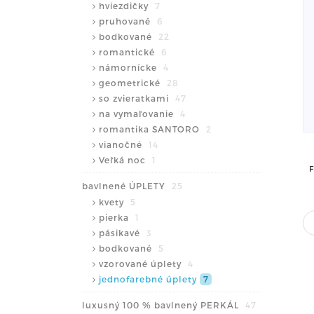
hviezdičky
7
pruhované
6
bodkované
22
romantické
6
námornícke
4
geometrické
28
so zvieratkami
47
na vymaľovanie
4
romantika SANTORO
2
vianočné
14
Veľká noc
1
bavlnené ÚPLETY
25
kvety
5
pierka
1
pásikavé
3
bodkované
5
vzorované úplety
4
jednofarebné úplety
7
luxusný 100 % bavlnený PERKÁL
47