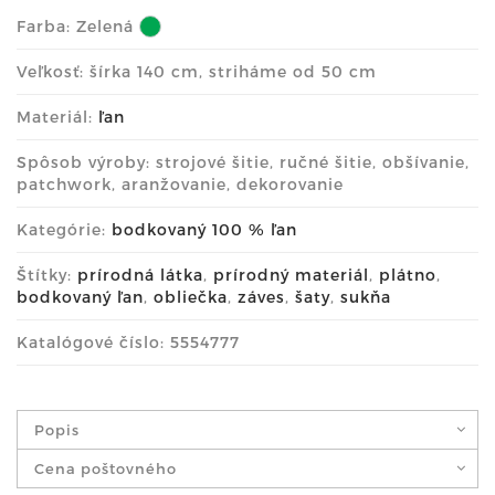
Farba:
Zelená
Veľkosť: šírka 140 cm, striháme od 50 cm
Materiál:
ľan
Spôsob výroby: strojové šitie, ručné šitie, obšívanie,
patchwork, aranžovanie, dekorovanie
Kategórie:
bodkovaný 100 % ľan
Štítky:
prírodná látka
,
prírodný materiál
,
plátno
,
bodkovaný ľan
,
obliečka
,
záves
,
šaty
,
sukňa
Katalógové číslo: 5554777
Popis
Cena poštovného