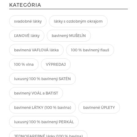
KATEGÓRIA
svadobné látky
látky s ozdobným okrajom
ĽANOVÉ látky
bavlnený MUŠELÍN
bavlnená VAFLOVÁ látka
100 % bavlnený flauš
100 % vlna
VÝPREDAJ
luxusný 100 % bavlnený SATÉN
bavlnený VOÁL a BATIST
bavlnené LÁTKY (100 % bavlna)
bavlnené ÚPLETY
luxusný 100 % bavlnený PERKÁL
JEDNOFAREBNÉ látky (100 % bavlna)