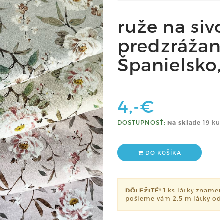
ruže na si
predzrážan
Španielsko,
4,-€
DOSTUPNOSŤ:
Na sklade
19 ku
DO KOŠÍKA
DÔLEŽITÉ!
1 ks látky znamen
pošleme vám 2,5 m látky od