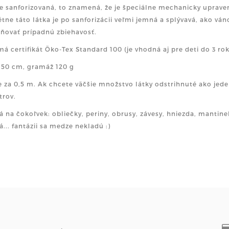
je sanforizovaná, to znamená, že je špeciálne mechanicky uprave
tne táto látka je po sanforizácii veľmi jemná a splývavá, ako ván
ňovať prípadnú zbiehavosť.
má certifikát Öko-Tex Standard 100 (je vhodná aj pre deti do 3 rok
 150 cm, gramáž 120 g
e za 0,5 m. Ak chcete väčšie množstvo látky odstrihnuté ako jede
trov.
 na čokoľvek: obliečky, periny, obrusy, závesy, hniezda, mantine
... fantázii sa medze nekladú :)