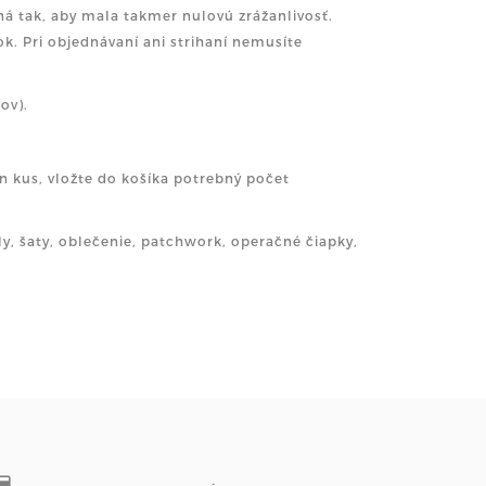
ná tak, aby mala takmer nulovú zrážanlivosť.
ok. Pri objednávaní ani strihaní nemusíte
ov).
n kus, vložte do košíka potrebný počet
ly, šaty, oblečenie, patchwork, operačné čiapky,