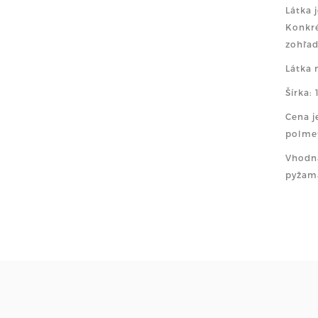
Látka 
Konkré
zohľad
Látka 
Šírka:
Cena j
polme
Vhodná
pyžamá