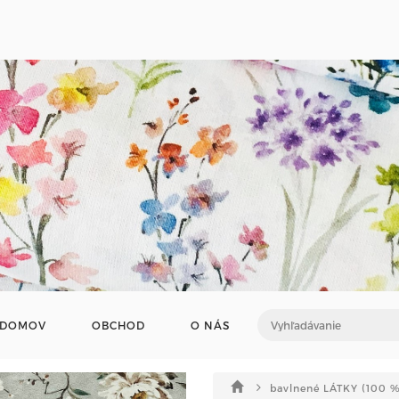
DOMOV
OBCHOD
O NÁS
bavlnené LÁTKY (100 