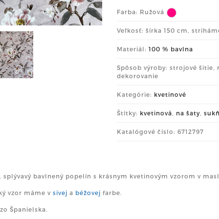
Farba:
Ružová
Veľkosť: šírka 150 cm, strihá
Materiál:
100 % bavlna
Spôsob výroby: strojové šitie,
dekorovanie
Kategórie:
kvetinové
Štítky:
kvetinová
,
na šaty
,
suk
Katalógové číslo: 6712797
 splývavý bavlnený popelín s krásnym kvetinovým vzorom v mas
ký vzor máme v
sivej
a
béžovej
farbe.
zo Španielska.