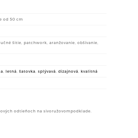
me od 50 cm
 ručné šitie, patchwork, aranžovanie, obšívanie,
ňa
,
letná
,
šatovka
,
splývavá
,
dizajnová
,
kvalitná
lových odtieňoch na sivoružovompodklade.