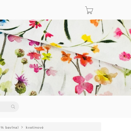
%% bavlna)
kvetinové