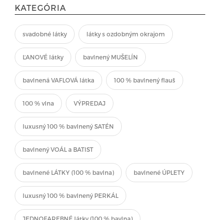
KATEGÓRIA
svadobné látky
látky s ozdobným okrajom
ĽANOVÉ látky
bavlnený MUŠELÍN
bavlnená VAFLOVÁ látka
100 % bavlnený flauš
100 % vlna
VÝPREDAJ
luxusný 100 % bavlnený SATÉN
bavlnený VOÁL a BATIST
bavlnené LÁTKY (100 % bavlna)
bavlnené ÚPLETY
luxusný 100 % bavlnený PERKÁL
JEDNOFAREBNÉ látky (100 % bavlna)