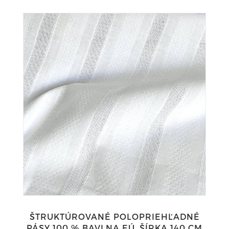
ŠTRUKTÚROVANÉ POLOPRIEHĽADNÉ
PÁSY 100 % BAVLNA EÚ, ŠÍRKA 140 CM