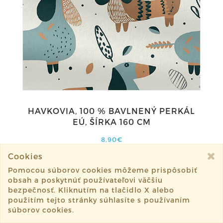
HAVKOVIA, 100 % BAVLNENÝ PERKÁL
EÚ, ŠÍRKA 160 CM
8,90€
Cookies
DO KOŠÍKA
Pomocou súborov cookies môžeme prispôsobiť
obsah a poskytnúť používateľovi väčšiu
bezpečnosť. Kliknutím na tlačidlo X alebo
použitím tejto stránky súhlasíte s používaním
súborov cookies.
1
2
3
4
5
7
9