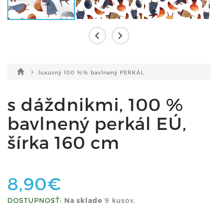
luxusný 100 %% bavlnený PERKÁL
s dáždnikmi, 100 %
bavlnený perkál EÚ,
šírka 160 cm
8,90€
DOSTUPNOSŤ:
Na sklade
9 kusov.