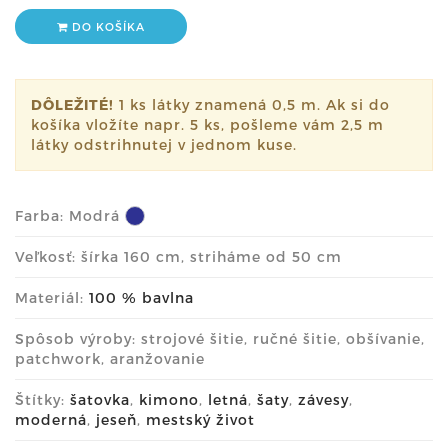
DO KOŠÍKA
DÔLEŽITÉ!
1 ks látky znamená 0,5 m. Ak si do
košíka vložíte napr. 5 ks, pošleme vám 2,5 m
látky odstrihnutej v jednom kuse.
Farba:
Modrá
Veľkosť: šírka 160 cm, striháme od 50 cm
Materiál:
100 % bavlna
Spôsob výroby: strojové šitie, ručné šitie, obšívanie,
patchwork, aranžovanie
Štítky:
šatovka
,
kimono
,
letná
,
šaty
,
závesy
,
moderná
,
jeseň
,
mestský život