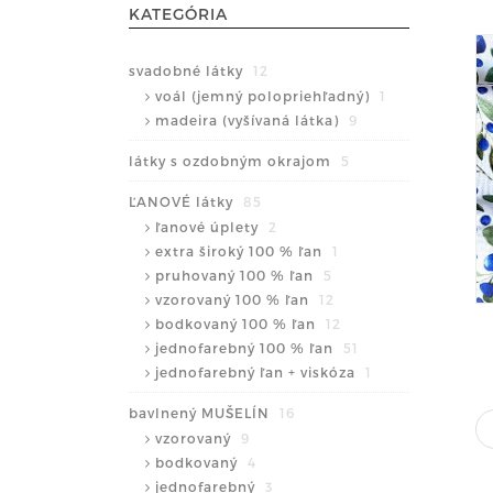
KATEGÓRIA
svadobné látky
12
voál (jemný polopriehľadný)
1
madeira (vyšívaná látka)
9
látky s ozdobným okrajom
5
ĽANOVÉ látky
85
ľanové úplety
2
extra široký 100 % ľan
1
pruhovaný 100 % ľan
5
vzorovaný 100 % ľan
12
bodkovaný 100 % ľan
12
jednofarebný 100 % ľan
51
jednofarebný ľan + viskóza
1
bavlnený MUŠELÍN
16
vzorovaný
9
bodkovaný
4
jednofarebný
3