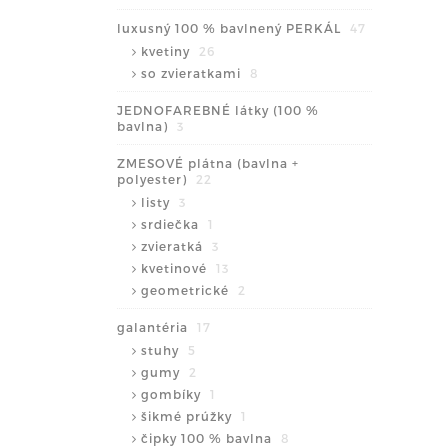
luxusný 100 % bavlnený PERKÁL
47
kvetiny
26
so zvieratkami
8
JEDNOFAREBNÉ látky (100 %
bavlna)
3
ZMESOVÉ plátna (bavlna +
polyester)
22
listy
3
srdiečka
1
zvieratká
3
kvetinové
13
geometrické
2
galantéria
17
stuhy
5
gumy
2
gombíky
1
šikmé prúžky
1
čipky 100 % bavlna
8