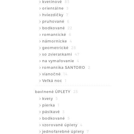
kvetinové
85
orientálne
3
hviezdičky
7
pruhované
6
bodkované
22
romantické
6
námornícke
4
geometrické
28
so zvieratkami
47
na vymaľovanie
4
romantika SANTORO
2
vianočné
14
Veľká noc
1
bavlnené ÚPLETY
25
kvety
5
pierka
1
pásikavé
3
bodkované
5
vzorované úplety
4
jednofarebné úplety
7