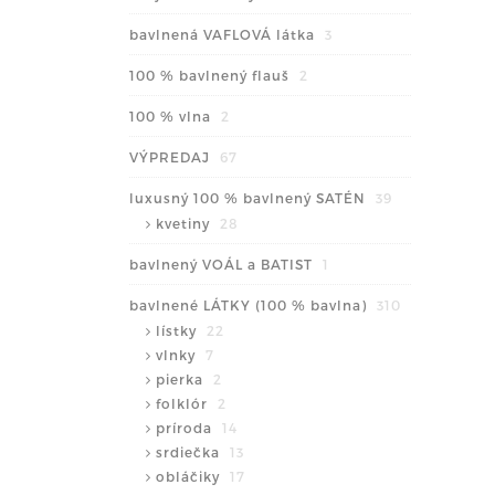
bavlnená VAFLOVÁ látka
3
100 % bavlnený flauš
2
100 % vlna
2
VÝPREDAJ
67
luxusný 100 % bavlnený SATÉN
39
kvetiny
28
bavlnený VOÁL a BATIST
1
bavlnené LÁTKY (100 % bavlna)
310
lístky
22
vlnky
7
pierka
2
folklór
2
príroda
14
srdiečka
13
obláčiky
17