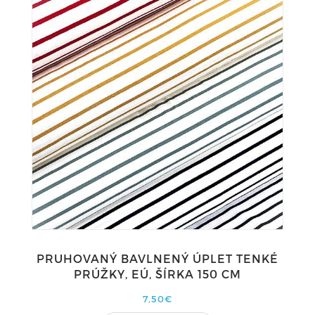
PRUHOVANÝ BAVLNENÝ ÚPLET TENKÉ
PRÚŽKY, EÚ, ŠÍRKA 150 CM
7,50€