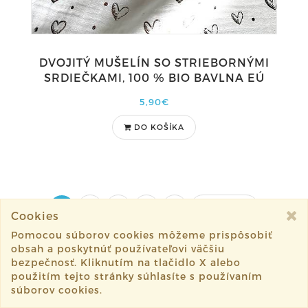
DVOJITÝ MUŠELÍN SO STRIEBORNÝMI
SRDIEČKAMI, 100 % BIO BAVLNA EÚ
5,90€
DO KOŠÍKA
1
2
3
4
5
Nasledujúce
Cookies
Pomocou súborov cookies môžeme prispôsobiť
obsah a poskytnúť používateľovi väčšiu
bezpečnosť. Kliknutím na tlačidlo X alebo
použitím tejto stránky súhlasíte s používaním
súborov cookies.