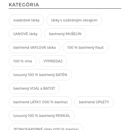
KATEGÓRIA
svadobné látky
látky s ozdobným okrajom
ĽANOVÉ látky
bavlnený MUŠELÍN
bavlnená VAFLOVÁ látka
100 % bavlnený flauš
100 % vlna
VÝPREDAJ
luxusný 100 % bavlnený SATÉN
bavlnený VOÁL a BATIST
bavlnené LÁTKY (100 % bavlna)
bavlnené ÚPLETY
luxusný 100 % bavlnený PERKÁL
JEDNOFAREBNÉ látky (100 % bavlna)