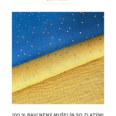
100 % BAVLNENÝ MUŠELÍN SO ZLATÝMI