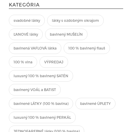
KATEGÓRIA
svadobné látky
látky s ozdobným okrajom
ĽANOVÉ látky
bavlnený MUŠELÍN
bavlnená VAFLOVÁ látka
100 % bavlnený flauš
100 % vlna
VÝPREDAJ
luxusný 100 % bavlnený SATÉN
bavlnený VOÁL a BATIST
bavlnené LÁTKY (100 % bavlna)
bavlnené ÚPLETY
luxusný 100 % bavlnený PERKÁL
JEDNOFAREBNÉ látky (100 % bavlna)