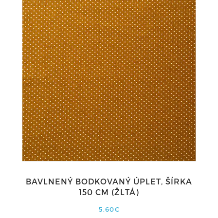
BAVLNENÝ BODKOVANÝ ÚPLET, ŠÍRKA
150 CM (ŽLTÁ)
5,60€