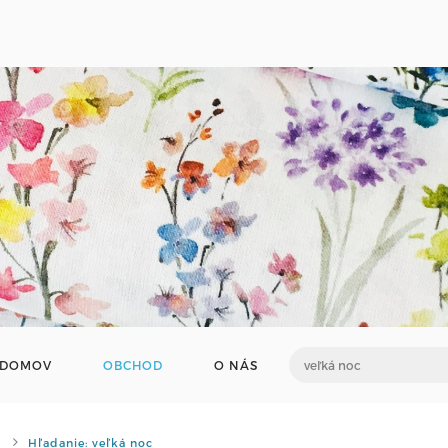
DOMOV
OBCHOD
O NÁS
Hľadanie: veľká noc