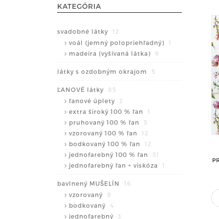
KATEGÓRIA
svadobné látky
12
voál (jemný polopriehľadný)
1
madeira (vyšívaná látka)
9
látky s ozdobným okrajom
5
ĽANOVÉ látky
85
ľanové úplety
2
extra široký 100 % ľan
1
pruhovaný 100 % ľan
5
vzorovaný 100 % ľan
12
bodkovaný 100 % ľan
12
jednofarebný 100 % ľan
51
P
jednofarebný ľan + viskóza
1
bavlnený MUŠELÍN
16
vzorovaný
9
bodkovaný
4
jednofarebný
3