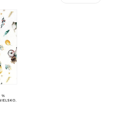
0 %
IELSKO,