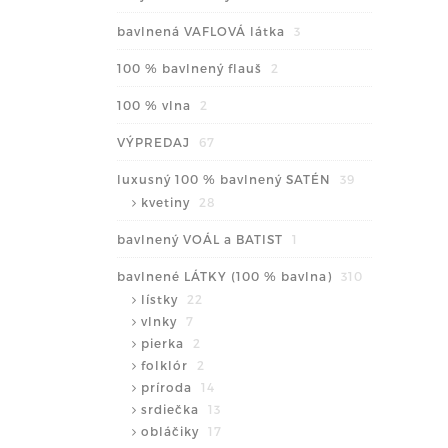
bavlnená VAFLOVÁ látka
3
100 % bavlnený flauš
2
100 % vlna
2
VÝPREDAJ
67
luxusný 100 % bavlnený SATÉN
39
kvetiny
28
bavlnený VOÁL a BATIST
1
bavlnené LÁTKY (100 % bavlna)
310
lístky
22
vlnky
7
pierka
2
folklór
2
príroda
14
srdiečka
13
obláčiky
17