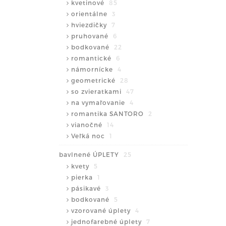
kvetinové
85
orientálne
3
hviezdičky
7
pruhované
6
bodkované
22
romantické
6
námornícke
4
geometrické
28
so zvieratkami
47
na vymaľovanie
4
romantika SANTORO
2
vianočné
14
Veľká noc
1
bavlnené ÚPLETY
25
kvety
5
pierka
1
pásikavé
3
bodkované
5
vzorované úplety
4
jednofarebné úplety
7