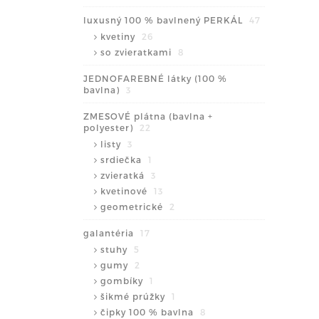
luxusný 100 % bavlnený PERKÁL
47
kvetiny
26
so zvieratkami
8
JEDNOFAREBNÉ látky (100 %
bavlna)
3
ZMESOVÉ plátna (bavlna +
polyester)
22
listy
3
srdiečka
1
zvieratká
3
kvetinové
13
geometrické
2
galantéria
17
stuhy
5
gumy
2
gombíky
1
šikmé prúžky
1
čipky 100 % bavlna
8