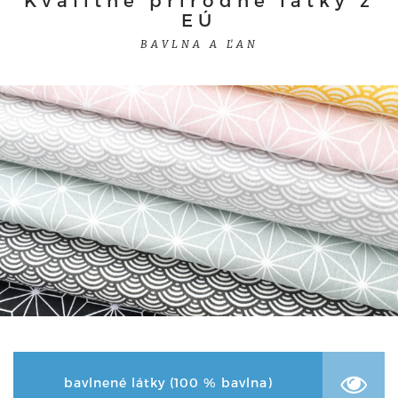
Kvalitné prírodné látky z
EÚ
BAVLNA A ĽAN
bavlnené látky (100 % bavlna)