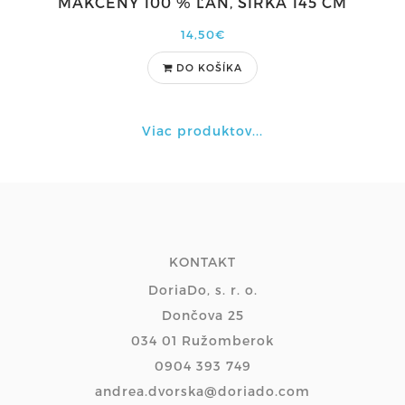
MÄKČENÝ 100 % ĽAN, ŠÍRKA 145 CM
14,50€
DO KOŠÍKA
Viac produktov...
KONTAKT
DoriaDo, s. r. o.
Dončova 25
034 01 Ružomberok
0904 393 749
andrea.dvorska@doriado.com